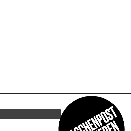
STUR UND DUMM *LIVE* |
ONG