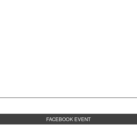
CORPORATE EVENTS
FRIDA AUF LANDGANG
CK
NDOWNER 
FRAGEN
SIC
JOBS
MAX
KONTAKT
FACEBOOK EVENT