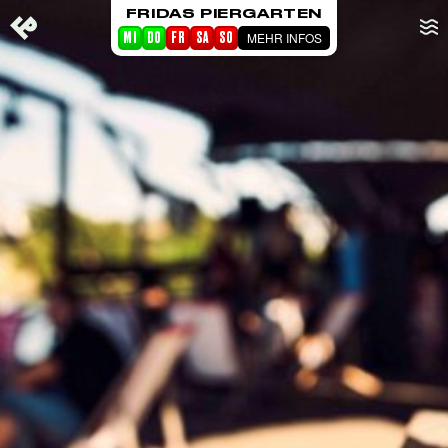
FRIDAS PIERGARTEN
MEHR INFOS
MI
DO
FR
SA
SO
STARTSEITE
EVENTS
PIERGARTEN
ABOUT FRIDA
CORPORATE EVENTS