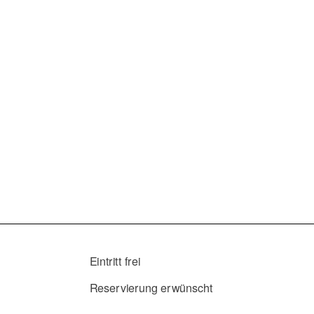
SO.
OP
GA
CL
15 - 22
CARLO
Eintritt frei
Reservierung erwünscht