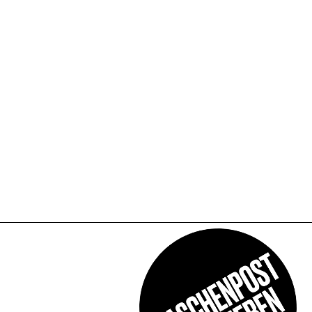
CKAR
TS
OKH DINI / CLASH /