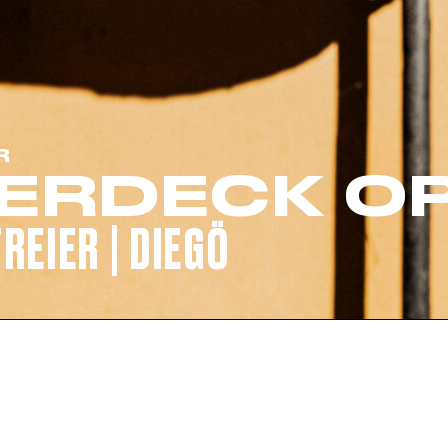
CORPORATE EVENTS
FRIDA AUF LANDGANG
FRAGEN
R
ERDECK OP
JOBS
REIER | DIEGÖ
KONTAKT