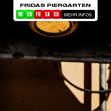
FRIDAS PIERGARTEN
MEHR INFOS
MI
DO
FR
SA
SO
STARTSEITE
EVENTS
PIERGARTEN
ABOUT FRIDA