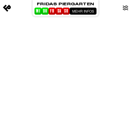
FRIDAS PIERGARTEN
MEHR INFOS
MI
DO
FR
SA
SO
STARTSEITE
EVENTS
PIERGARTEN
ABOUT FRIDA
CORPORATE EVENTS