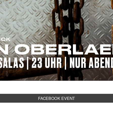
CORPORATE EVENTS
FRIDA AUF LANDGANG
FRAGEN
ECK
N OBERLA
JOBS
SALAS | 23 UHR | NUR ABE
KONTAKT
FACEBOOK EVENT