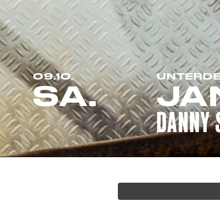
09.10.
UNTERD
SA.
JA
DANNY 