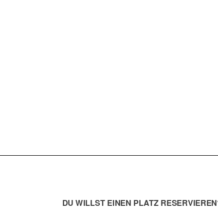
11.06.
FR
FR.
PIER (
KNUFFIG
DU WILLST EINEN PLATZ RESERVIEREN?