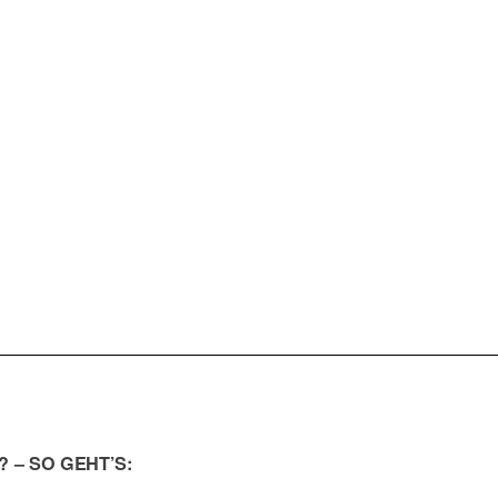
CORPORATE EVENTS
FRIDA AUF LANDGANG
IDAS PIER
FRAGEN
FLOOR1): SHAHROKH DINI |
JOBS
 & KLEIN | AB 17 UHR
KONTAKT
 – SO GEHT’S: