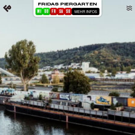
FRIDAS PIERGARTEN
MEHR INFOS
MI
DO
FR
SA
SO
STARTSEITE
EVENTS
PIERGARTEN
ABOUT FRIDA
CORPORATE EVENTS