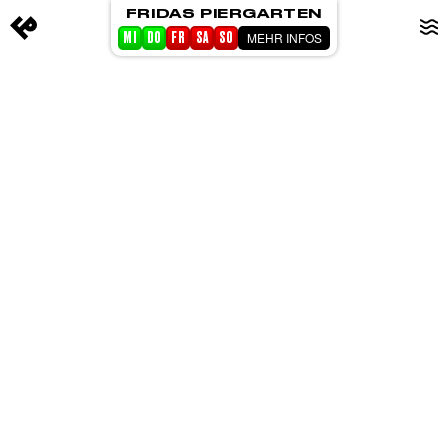
FRIDAS PIERGARTEN
MEHR INFOS
MI
DO
FR
SA
SO
STARTSEITE
EVENTS
PIERGARTEN
ABOUT FRIDA
CORPORATE EVENTS