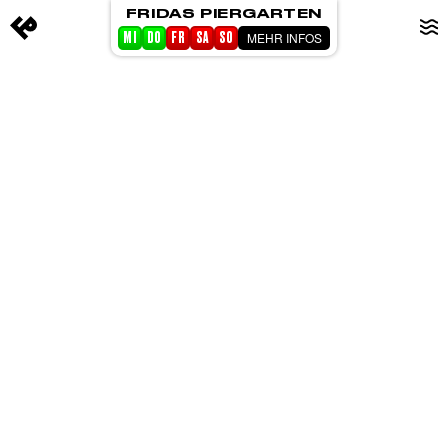
FRIDAS PIERGARTEN
MEHR INFOS
MI
DO
FR
SA
SO
STARTSEITE
EVENTS
PIERGARTEN
ABOUT FRIDA
CORPORATE EVENTS