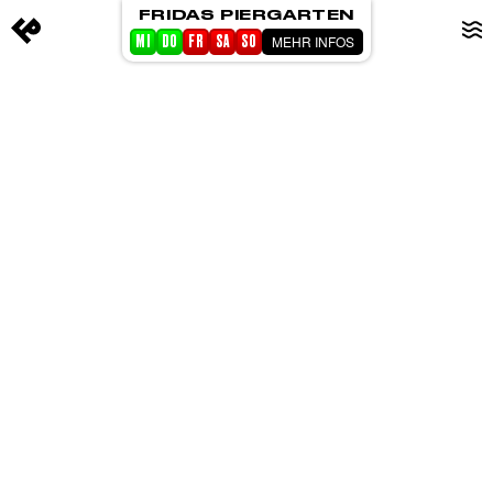
FRIDAS PIERGARTEN
MEHR INFOS
MI
DO
FR
SA
SO
STARTSEITE
EVENTS
PIERGARTEN
ABOUT FRIDA
CORPORATE EVENTS