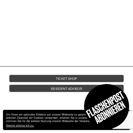
FRIDA AUF LANDGANG
FRAGEN
JOBS
KONTAKT
19.04.
AB 23 UHR | UNTERDECK
FR.
DAX J
SHDW | SPEZ | VILLA
TICKET SHOP
RESIDENT ADVISOR
Um Ihnen ein optimales Erlebnis auf unserer Webseite zu garantieren, verwendet wir Cookies. Zu
welchen Zwecken wir Cookies verwenden, erfahren Sie in unserer
Datenschutzerklärung
. Bitte
stimmen Sie für die weitere Nutzung unserer Webseite der Verwendung von Cookies zu.
Hiermit stimme ich zu.
Impressum
Datenschutz