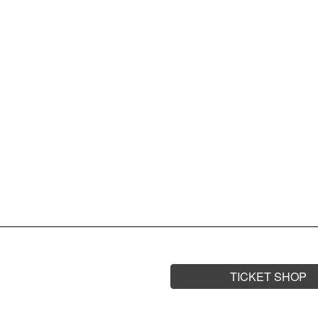
17.02.
CH
SA.
MASEDI
TICKET SHOP