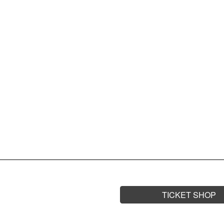
16.03.
BL
SA.
LDS
SHDW
TICKET SHOP