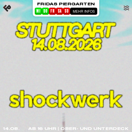
FRIDAS PIERGARTEN
MEHR INFOS
MI
DO
FR
SA
SO
STARTSEITE
EVENTS
PIERGARTEN
ABOUT FRIDA
CORPORATE EVENTS
14.08.
AB 16 UHR | OBER- UND UNTERDECK