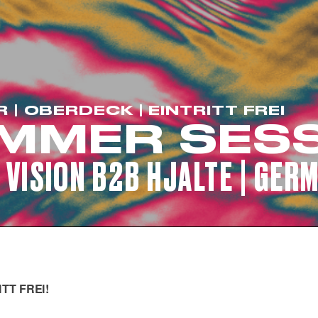
CORPORATE EVENTS
FRIDA AUF LANDGANG
FRAGEN
R | OBERDECK | EINTRITT FREI
MMER SES
JOBS
 VISION B2B HJALTE | GER
KONTAKT
ITT FREI!