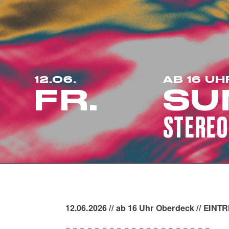
12.06.
AB 16 UH
FR.
SU
STEREO
12.06.2026 // ab 16 Uhr Oberdeck // EINTR
= = = = = = = = = = = = = = = = = = = =