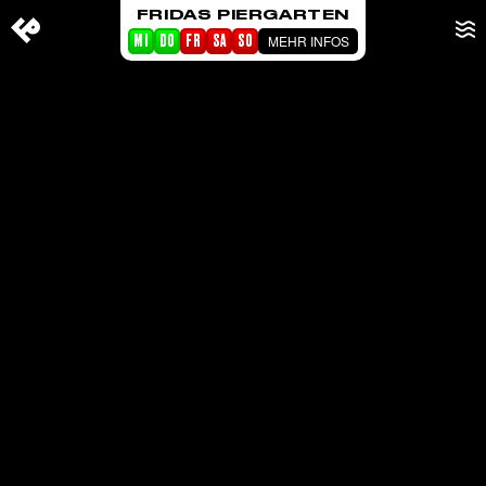
FRIDAS PIERGARTEN
MEHR INFOS
MI
DO
FR
SA
SO
STARTSEITE
EVENTS
PIERGARTEN
ABOUT FRIDA
CORPORATE EVENTS