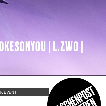
JOKESONYOU | L.ZWO |
K EVENT