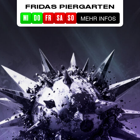
FRIDAS PIERGARTEN
MEHR INFOS
MI
DO
FR
SA
SO
STARTSEITE
EVENTS
PIERGARTEN
ABOUT FRIDA