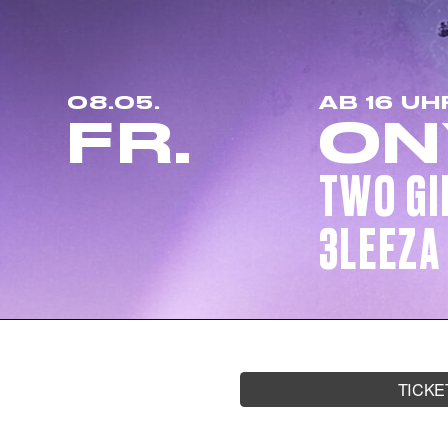
08.05.
AB 16 UH
FR.
ON
TWO GI
3LEEZA
TICKE