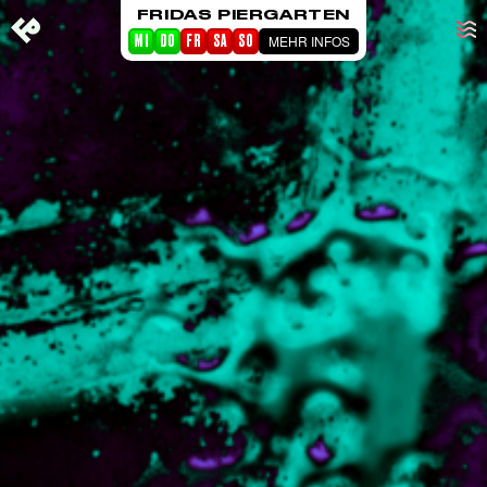
FRIDAS PIERGARTEN
MEHR INFOS
MI
DO
FR
SA
SO
STARTSEITE
EVENTS
PIERGARTEN
ABOUT FRIDA
CORPORATE EVENTS