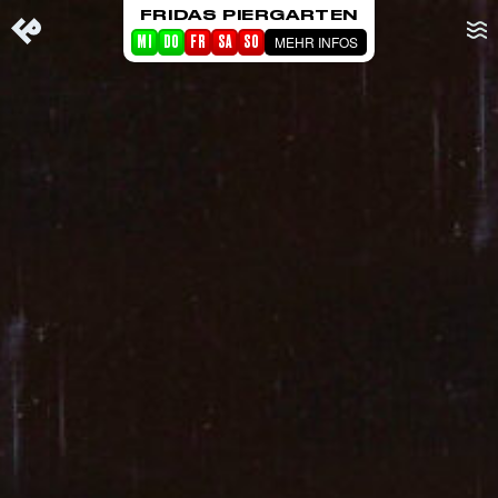
FRIDAS PIERGARTEN
MEHR INFOS
MI
DO
FR
SA
SO
STARTSEITE
EVENTS
PIERGARTEN
ABOUT FRIDA
CORPORATE EVENTS