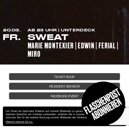
FRIDA AUF LANDGANG
FRAGEN
JOBS
20.03.
AB 23 UHR | UNTERDECK
KONTAKT
FR.
SWEAT
MARIE MONTEXIER | EDWIN | FERIAL |
MIRO
TICKET SHOP
RESIDENT ADVISOR
FACEBOOK EVENT
Um Ihnen ein optimales Erlebnis auf unserer Webseite zu garantieren, verwendet wir Cookies. Zu
welchen Zwecken wir Cookies verwenden, erfahren Sie in unserer
Datenschutzerklärung
. Bitte
stimmen Sie für die weitere Nutzung unserer Webseite der Verwendung von Cookies zu.
Hiermit stimme ich zu.
Impressum
Datenschutz