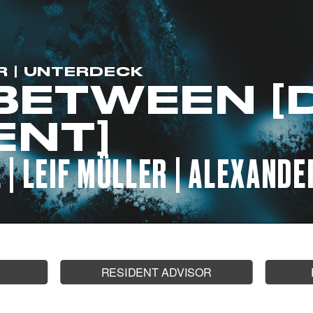
CORPORATE EVENTS
FRIDA AUF LANDGANG
R | UNTERDECK
.BETWEEN [
FRAGEN
ENT]
JOBS
 | LEIF MÜLLER | ALEXAND
KONTAKT
RESIDENT ADVISOR