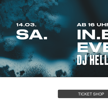
14.03.
AB 16 UH
SA.
IN
EV
DJ HELL
TICKET SHOP