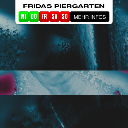
FRIDAS PIERGARTEN
MEHR INFOS
MI
DO
FR
SA
SO
STARTSEITE
EVENTS
PIERGARTEN
ABOUT FRIDA