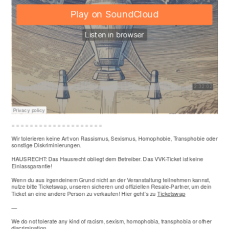
= = = = = = = = = = = = = = = = = = = =
Wir tolerieren keine Art von Rassismus, Sexismus, Homophobie, Transphobie oder
sonstige Diskriminierungen.
HAUSRECHT: Das Hausrecht obliegt dem Betreiber. Das VVK-Ticket ist keine
Einlassgarantie!
Wenn du aus irgendeinem Grund nicht an der Veranstaltung teilnehmen kannst,
nutze bitte Ticketswap, unseren sicheren und offiziellen Resale-Partner, um dein
Ticket an eine andere Person zu verkaufen! Hier geht’s zu
Ticketswap
—
We do not tolerate any kind of racism, sexism, homophobia, transphobia or other
discrimination.