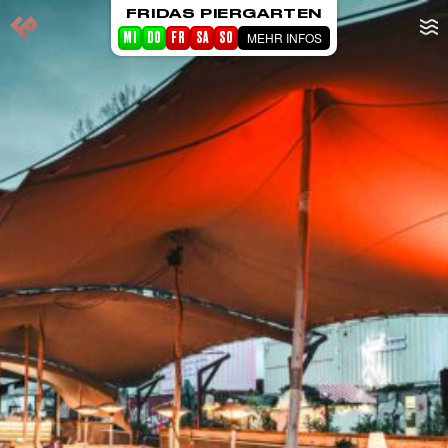
FRIDAS PIERGARTEN
MEHR INFOS
MI
DO
FR
SA
SO
STARTSEITE
EVENTS
PIERGARTEN
ABOUT FRIDA
CORPORATE EVENTS