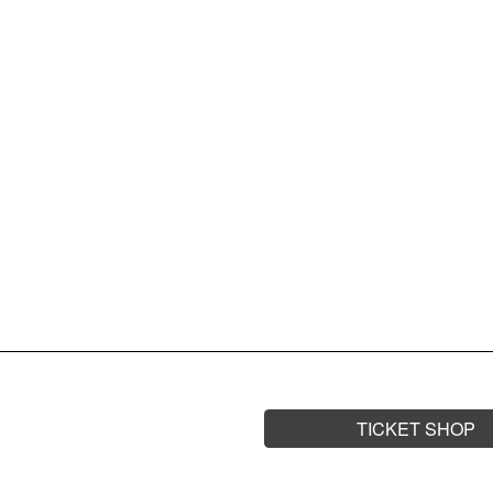
14.11.
AB 23 U
FR.
LA
MARA S
TICKET SHOP