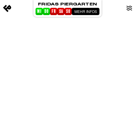
FRIDAS PIERGARTEN
MEHR INFOS
MI
DO
FR
SA
SO
STARTSEITE
EVENTS
PIERGARTEN
ABOUT FRIDA
CORPORATE EVENTS