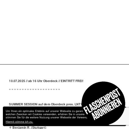
FRIDA AUF LANDGANG
FRAGEN
JOBS
10.07.
AB 16 UHR | OBERDECK | EINTRITT
FREI
DO.
KONTAKT
FRIDAS
PIERGARTEN
LNTX | BENJAMIN R.
10.07.2025 // ab 16 Uhr Oberdeck // EINTRITT FREI!
= = = = = = = = = = = = = = = = = = = =
SUMMER SESSION auf dem Oberdeck pres. LNTX (VER:) b2b Benjamin R.
(Stuttgart)
Um Ihnen ein optimales Erlebnis auf unserer Webseite zu garantieren, verwendet wir Cookies. Zu
welchen Zwecken wir Cookies verwenden, erfahren Sie in unserer
Datenschutzerklärung
. Bitte
Line-Up:
stimmen Sie für die weitere Nutzung unserer Webseite der Verwendung von Cookies zu.
Hiermit stimme ich zu.
✧ LNTX (VER:)
Impressum
Datenschutz
✧ Benjamin R. (Stuttgart)