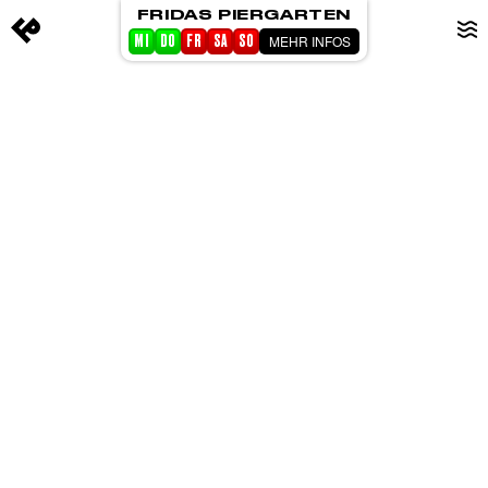
FRIDAS PIERGARTEN
MEHR INFOS
MI
DO
FR
SA
SO
STARTSEITE
EVENTS
PIERGARTEN
ABOUT FRIDA
CORPORATE EVENTS