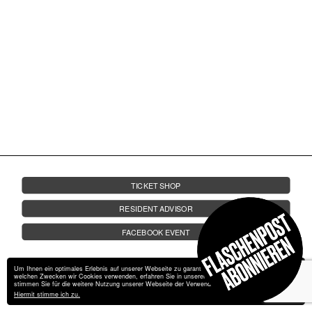
FRIDA AUF LANDGANG
FRAGEN
JOBS
KONTAKT
14.06.
AB 22 UHR | UNTERDECK
SA.
WIRD NAIS MIT ...
LEXER | KADOSH | MARIUS LEHNERT
TICKET SHOP
RESIDENT ADVISOR
FACEBOOK EVENT
Um Ihnen ein optimales Erlebnis auf unserer Webseite zu garantieren, verwendet wir Cookies. Zu
welchen Zwecken wir Cookies verwenden, erfahren Sie in unserer
Datenschutzerklärung
. Bitte
stimmen Sie für die weitere Nutzung unserer Webseite der Verwendung von Cookies zu.
Hiermit stimme ich zu.
Impressum
Datenschutz