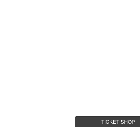
06.06.
AB 18 UH
FR.
CO
FEJKÁ (
(LIVE) 
HENRIQ
TICKET SHOP