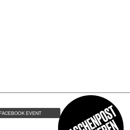
 NIKLAS PASCHBURG
WARI | DEJAGO | TUMSI |
FACEBOOK EVENT