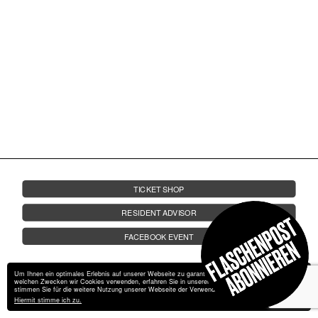
FRIDA AUF LANDGANG
26.04.
AB 23 UHR | UNTERDECK
FRAGEN
SA.
FRIDA ❤
JOBS
BAHNWÄRTER
KONTAKT
THIEL
PAULI POCKET | MATCHY | MORITZ
BUTSCHEK | KARLO KURBEL
TICKET SHOP
RESIDENT ADVISOR
FACEBOOK EVENT
Um Ihnen ein optimales Erlebnis auf unserer Webseite zu garantieren, verwendet wir Cookies. Zu
welchen Zwecken wir Cookies verwenden, erfahren Sie in unserer
Datenschutzerklärung
. Bitte
stimmen Sie für die weitere Nutzung unserer Webseite der Verwendung von Cookies zu.
Hiermit stimme ich zu.
Impressum
Datenschutz