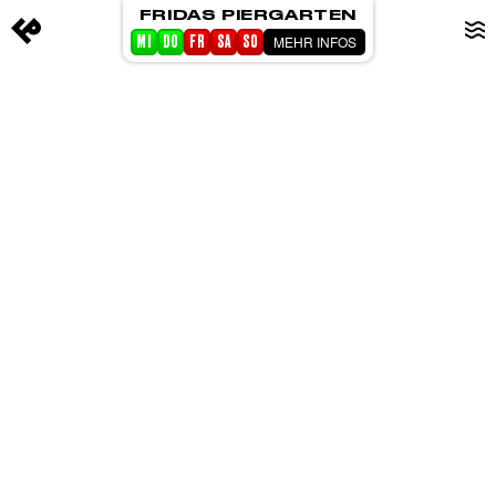
FRIDAS PIERGARTEN
MEHR INFOS
MI
DO
FR
SA
SO
STARTSEITE
EVENTS
PIERGARTEN
ABOUT FRIDA
CORPORATE EVENTS