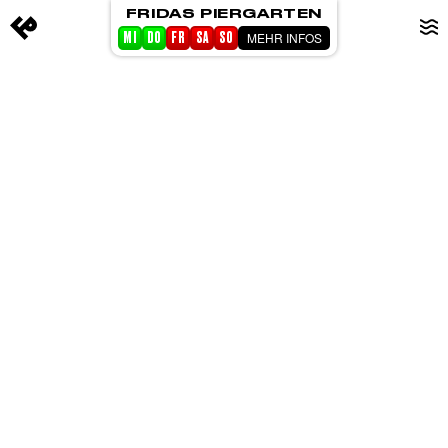
FRIDAS PIERGARTEN
MEHR INFOS
MI
DO
FR
SA
SO
STARTSEITE
EVENTS
PIERGARTEN
ABOUT FRIDA
CORPORATE EVENTS