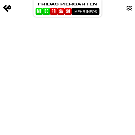
FRIDAS PIERGARTEN
MEHR INFOS
MI
DO
FR
SA
SO
STARTSEITE
EVENTS
PIERGARTEN
ABOUT FRIDA
CORPORATE EVENTS