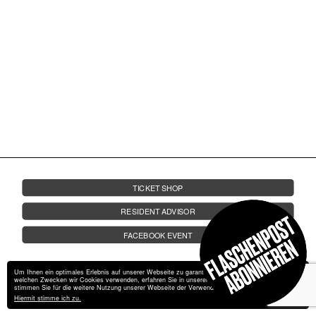
FRIDA AUF LANDGANG
FRAGEN
JOBS
KONTAKT
05.10.
AB 23 UHR | UNTERDECK
SA.
PAN-POT
THE REASON Y | CHRIS HIROSE
TICKET SHOP
RESIDENT ADVISOR
FACEBOOK EVENT
Um Ihnen ein optimales Erlebnis auf unserer Webseite zu garantieren, verwendet wir Cookies. Zu
welchen Zwecken wir Cookies verwenden, erfahren Sie in unserer
Datenschutzerklärung
. Bitte
stimmen Sie für die weitere Nutzung unserer Webseite der Verwendung von Cookies zu.
Hiermit stimme ich zu.
Impressum
Datenschutz