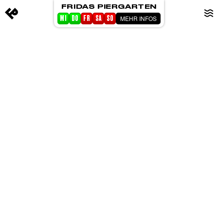
FRIDAS PIERGARTEN
MEHR INFOS
MI
DO
FR
SA
SO
STARTSEITE
EVENTS
PIERGARTEN
ABOUT FRIDA
CORPORATE EVENTS