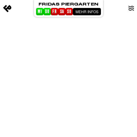
FRIDAS PIERGARTEN
MEHR INFOS
MI
DO
FR
SA
SO
STARTSEITE
EVENTS
PIERGARTEN
ABOUT FRIDA
CORPORATE EVENTS