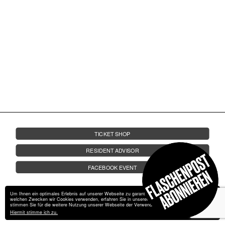
FRIDA AUF LANDGANG
FRAGEN
JOBS
KONTAKT
23.08.
AB 19 UHR | OBER- UND UNTERDECK
FR.
D.DAN
ALARICO (LIVE) | LDS | SHDW
TICKET SHOP
RESIDENT ADVISOR
FACEBOOK EVENT
Um Ihnen ein optimales Erlebnis auf unserer Webseite zu garantieren, verwendet wir Cookies. Zu
welchen Zwecken wir Cookies verwenden, erfahren Sie in unserer
Datenschutzerklärung
. Bitte
stimmen Sie für die weitere Nutzung unserer Webseite der Verwendung von Cookies zu.
Hiermit stimme ich zu.
Impressum
Datenschutz