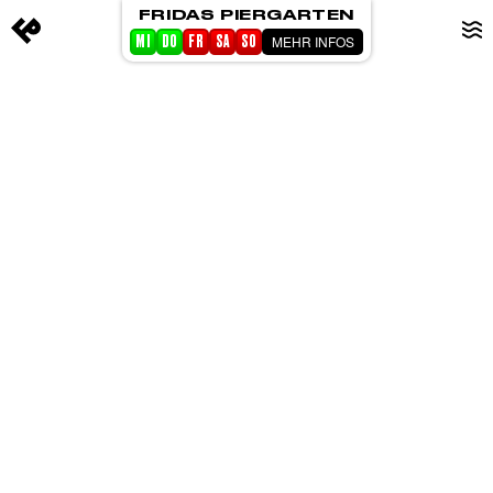
FRIDAS PIERGARTEN
MEHR INFOS
MI
DO
FR
SA
SO
STARTSEITE
EVENTS
PIERGARTEN
ABOUT FRIDA
CORPORATE EVENTS