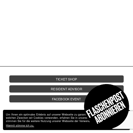
FRIDA AUF LANDGANG
FRAGEN
JOBS
KONTAKT
10.08.
AB 17 UHR | OBER- UND
UNTERDECK
SA.
DJ BORING
MARIUS LEHNERT | EDWIN | MIRO
TICKET SHOP
RESIDENT ADVISOR
FACEBOOK EVENT
Um Ihnen ein optimales Erlebnis auf unserer Webseite zu garantieren, verwendet wir Cookies. Zu
welchen Zwecken wir Cookies verwenden, erfahren Sie in unserer
Datenschutzerklärung
. Bitte
stimmen Sie für die weitere Nutzung unserer Webseite der Verwendung von Cookies zu.
Hiermit stimme ich zu.
Impressum
Datenschutz