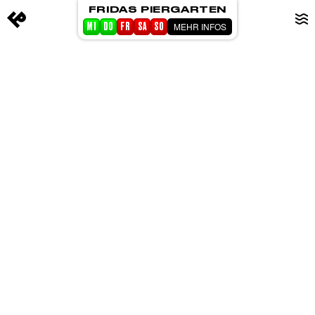
FRIDAS PIERGARTEN
MEHR INFOS
MI
DO
FR
SA
SO
STARTSEITE
EVENTS
PIERGARTEN
ABOUT FRIDA
CORPORATE EVENTS