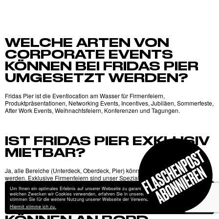
FRIDA AUF LANDGANG
FRAGEN
JOBS
WELCHE ARTEN VON
CORPORATE EVENTS
KONTAKT
KÖNNEN BEI FRIDAS PIER
UMGESETZT WERDEN?
Fridas Pier ist die Eventlocation am Wasser für Firmenfeiern,
Produktpräsentationen, Networking Events, Incentives, Jubiläen, Sommerfeste,
After Work Events, Weihnachtsfeiern, Konferenzen und Tagungen.
IST FRIDAS PIER EXKLUSIV
MIETBAR?
Ja, alle Bereiche (Unterdeck, Oberdeck, Pier) können exklusiv gebucht
werden. Exklusive Firmenfeiern sind unser Spezialgebiet.
Um Ihnen ein optimales Erlebnis auf unserer Webseite zu garantieren, verwendet wir Cookies. Zu
welchen Zwecken wir Cookies verwenden, erfahren Sie in unserer
Datenschutzerklärung
. Bitte
stimmen Sie für die weitere Nutzung unserer Webseite der Verwendung von Cookies zu.
Hiermit stimme ich zu.
WIE VIELE PERSONEN
Impressum
Datenschutz