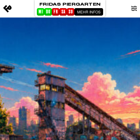
FRIDAS PIERGARTEN
MEHR INFOS
MI
DO
FR
SA
SO
STARTSEITE
EVENTS
PIERGARTEN
ABOUT FRIDA
CORPORATE EVENTS